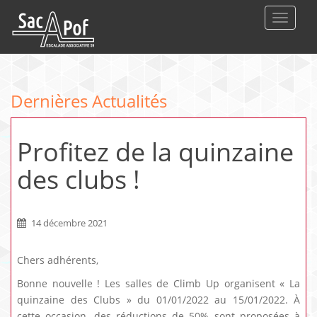
DEPLIE
Dernières Actualités
Profitez de la quinzaine
des clubs !
14 décembre 2021
Chers adhérents,
Bonne nouvelle ! Les salles de Climb Up organisent « La
quinzaine des Clubs » du 01/01/2022 au 15/01/2022. À
cette occasion, des réductions de 50% sont proposées à