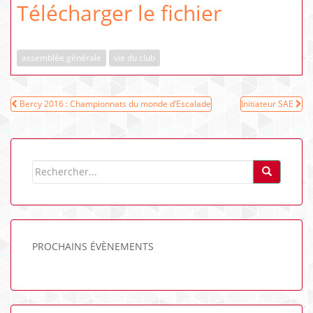
Télécharger le fichier
assemblée générale
vie du club
Navigation
Bercy 2016 : Championnats du monde d’Escalade
Initiateur SAE
de
l’article
PROCHAINS ÉVÈNEMENTS