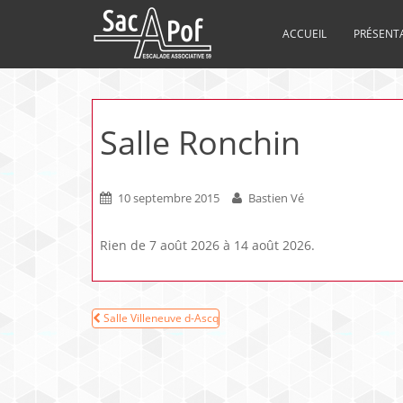
ACCUEIL
PRÉSENT
Salle Ronchin
10 septembre 2015
Bastien Vé
Rien de 7 août 2026 à 14 août 2026.
Navigation
Salle Villeneuve d-Ascq
de
l’article