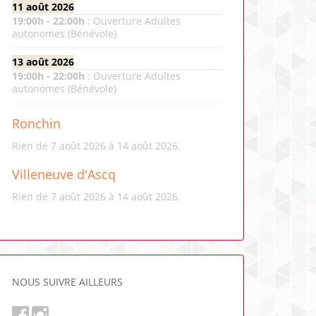
11 août 2026
19:00
h -
22:00
h
:
Ouverture Adultes
autonomes (Bénévole)
13 août 2026
19:00
h -
22:00
h
:
Ouverture Adultes
autonomes (Bénévole)
Ronchin
Rien de 7 août 2026 à 14 août 2026.
Villeneuve d'Ascq
Rien de 7 août 2026 à 14 août 2026.
NOUS SUIVRE AILLEURS