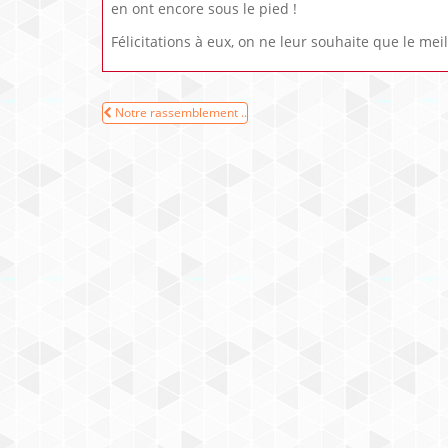
en ont encore sous le pied !
Félicitations à eux, on ne leur souhaite que le mei
Navigation
Notre rassemblement ..
de
l’article