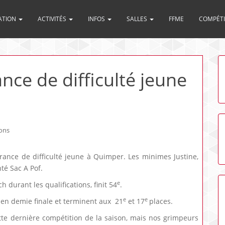
ATION
ACTIVITÉS
INFOS
SALLES
FFME
COMPÉT
ce de difficulté jeune
ons
France de difficulté jeune à Quimper. Les minimes Justine,
nté Sac A Pof.
e
 durant les qualifications, finit 54
.
e
e
er en demie finale et terminent aux 21
et 17
places.
tte dernière compétition de la saison, mais nos grimpeurs