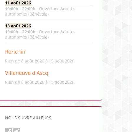
11 août 2026
19:00
h -
22:00
h
:
Ouverture Adultes
autonomes (Bénévole)
13 août 2026
19:00
h -
22:00
h
:
Ouverture Adultes
autonomes (Bénévole)
Ronchin
Rien de 8 août 2026 à 15 août 2026.
Villeneuve d'Ascq
Rien de 8 août 2026 à 15 août 2026.
NOUS SUIVRE AILLEURS