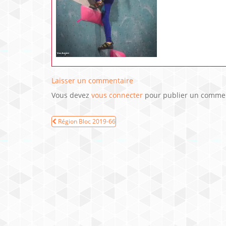
Laisser un commentaire
Vous devez
vous connecter
pour publier un commen
Navigation
Région Bloc 2019-66
de
l’article