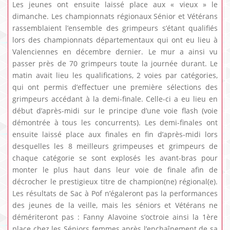
Les jeunes ont ensuite laissé place aux « vieux » le
dimanche. Les championnats régionaux Sénior et Vétérans
rassemblaient l’ensemble des grimpeurs s’étant qualifiés
lors des championnats départementaux qui ont eu lieu à
Valenciennes en décembre dernier. Le mur a ainsi vu
passer près de 70 grimpeurs toute la journée durant. Le
matin avait lieu les qualifications, 2 voies par catégories,
qui ont permis d’effectuer une première sélections des
grimpeurs accédant à la demi-finale. Celle-ci a eu lieu en
début d’après-midi sur le principe d’une voie flash (voie
démontrée à tous les concurrents). Les demi-finales ont
ensuite laissé place aux finales en fin d’après-midi lors
desquelles les 8 meilleurs grimpeuses et grimpeurs de
chaque catégorie se sont explosés les avant-bras pour
monter le plus haut dans leur voie de finale afin de
décrocher le prestigieux titre de champion(ne) régional(e).
Les résultats de Sac à Pof n’égaleront pas la performances
des jeunes de la veille, mais les séniors et Vétérans ne
démériteront pas : Fanny Alavoine s’octroie ainsi la 1ère
place chez les Séniors femmes après l’enchaînement de sa