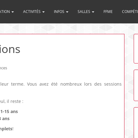
ATION
ACTIVITÉS
INFOS
SALLES
FFME
COMPÉT
ions
nces
 à leur terme. Vous avez été nombreux lors des sessions
, il reste :
11-15 ans
3 ans
plets
!