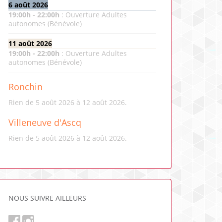
6 août 2026
19:00
h -
22:00
h
:
Ouverture Adultes
autonomes (Bénévole)
11 août 2026
19:00
h -
22:00
h
:
Ouverture Adultes
autonomes (Bénévole)
Ronchin
Rien de 5 août 2026 à 12 août 2026.
Villeneuve d'Ascq
Rien de 5 août 2026 à 12 août 2026.
NOUS SUIVRE AILLEURS