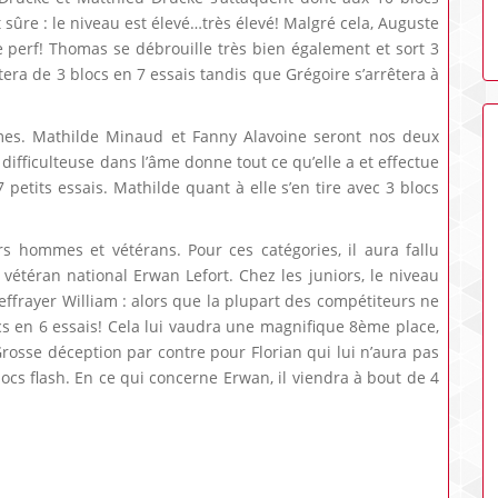
 sûre : le niveau est élevé…très élevé! Malgré cela, Auguste
lie perf! Thomas se débrouille très bien également et sort 3
tera de 3 blocs en 7 essais tandis que Grégoire s’arrêtera à
mmes. Mathilde Minaud et Fanny Alavoine seront nos deux
ifficulteuse dans l’âme donne tout ce qu’elle a et effectue
petits essais. Mathilde quant à elle s’en tire avec 3 blocs
ors hommes et vétérans. Pour ces catégories, il aura fallu
 vétéran national Erwan Lefort. Chez les juniors, le niveau
r effrayer William : alors que la plupart des compétiteurs ne
ocs en 6 essais! Cela lui vaudra une magnifique 8ème place,
 Grosse déception par contre pour Florian qui lui n’aura pas
locs flash. En ce qui concerne Erwan, il viendra à bout de 4