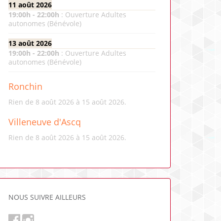
11 août 2026
19:00
h -
22:00
h
:
Ouverture Adultes
autonomes (Bénévole)
13 août 2026
19:00
h -
22:00
h
:
Ouverture Adultes
autonomes (Bénévole)
Ronchin
Rien de 8 août 2026 à 15 août 2026.
Villeneuve d'Ascq
Rien de 8 août 2026 à 15 août 2026.
NOUS SUIVRE AILLEURS