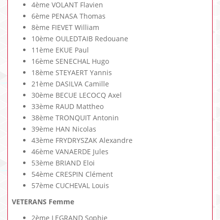
4ème VOLANT Flavien
6ème PENASA Thomas
8ème FIEVET William
10ème OULEDTAIB Redouane
11ème EKUE Paul
16ème SENECHAL Hugo
18ème STEYAERT Yannis
21ème DASILVA Camille
30ème BECUE LECOCQ Axel
33ème RAUD Mattheo
38ème TRONQUIT Antonin
39ème HAN Nicolas
43ème FRYDRYSZAK Alexandre
46ème VANAERDE Jules
53ème BRIAND Eloi
54ème CRESPIN Clément
57ème CUCHEVAL Louis
VETERANS Femme
2ème LEGRAND Sophie