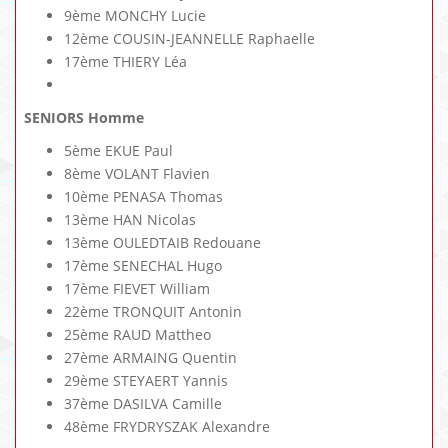
9ème MONCHY Lucie
12ème COUSIN-JEANNELLE Raphaelle
17ème THIERY Léa
SENIORS Homme
5ème EKUE Paul
8ème VOLANT Flavien
10ème PENASA Thomas
13ème HAN Nicolas
13ème OULEDTAIB Redouane
17ème SENECHAL Hugo
17ème FIEVET William
22ème TRONQUIT Antonin
25ème RAUD Mattheo
27ème ARMAING Quentin
29ème STEYAERT Yannis
37ème DASILVA Camille
48ème FRYDRYSZAK Alexandre