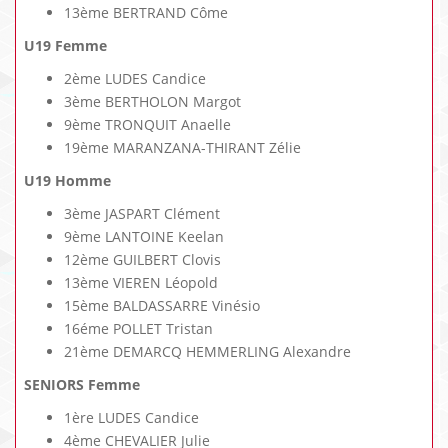
13ème BERTRAND Côme
U19 Femme
2ème LUDES Candice
3ème BERTHOLON Margot
9ème TRONQUIT Anaelle
19ème MARANZANA-THIRANT Zélie
U19 Homme
3ème JASPART Clément
9ème LANTOINE Keelan
12ème GUILBERT Clovis
13ème VIEREN Léopold
15ème BALDASSARRE Vinésio
16éme POLLET Tristan
21ème DEMARCQ HEMMERLING Alexandre
SENIORS Femme
1ère LUDES Candice
4ème CHEVALIER Julie