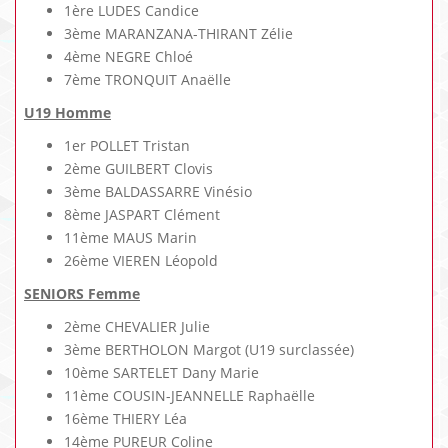
1ère LUDES Candice
3ème MARANZANA-THIRANT Zélie
4ème NEGRE Chloé
7ème TRONQUIT Anaëlle
U19 Homme
1er POLLET Tristan
2ème GUILBERT Clovis
3ème BALDASSARRE Vinésio
8ème JASPART Clément
11ème MAUS Marin
26ème VIEREN Léopold
SENIORS Femme
2ème CHEVALIER Julie
3ème BERTHOLON Margot (U19 surclassée)
10ème SARTELET Dany Marie
11ème COUSIN-JEANNELLE Raphaëlle
16ème THIERY Léa
14ème PUREUR Coline