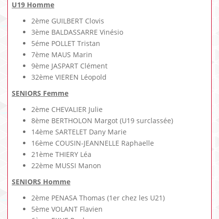
U19 Homme
2ème GUILBERT Clovis
3ème BALDASSARRE Vinésio
5éme POLLET Tristan
7ème MAUS Marin
9ème JASPART Clément
32ème VIEREN Léopold
SENIORS Femme
2ème CHEVALIER Julie
8ème BERTHOLON Margot (U19 surclassée)
14ème SARTELET Dany Marie
16ème COUSIN-JEANNELLE Raphaelle
21ème THIERY Léa
22ème MUSSI Manon
SENIORS Homme
2ème PENASA Thomas (1er chez les U21)
5ème VOLANT Flavien