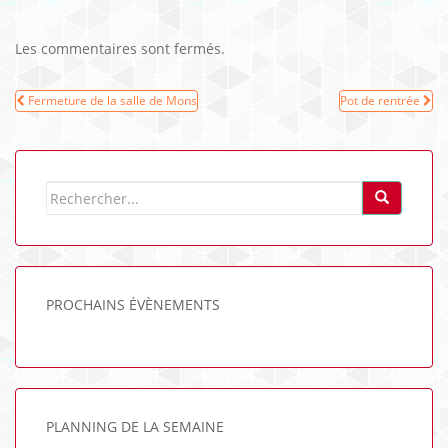
Les commentaires sont fermés.
Navigation
Fermeture de la salle de Mons
Pot de rentrée
de
l’article
PROCHAINS ÉVÈNEMENTS
PLANNING DE LA SEMAINE