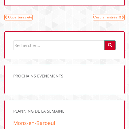
Navigation
Ouvertures été
C’est la rentrée !!!
de
l’article
PROCHAINS ÉVÈNEMENTS
PLANNING DE LA SEMAINE
Mons-en-Baroeul