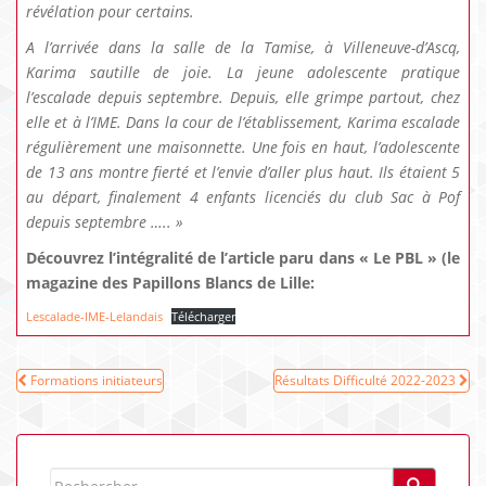
révélation pour certains.
A l’arrivée dans la salle de la Tamise, à Villeneuve-d’Ascq,
Karima sautille de joie. La jeune adolescente pratique
l’escalade depuis septembre. Depuis, elle grimpe partout, chez
elle et à l’IME. Dans la cour de l’établissement, Karima escalade
régulièrement une maisonnette. Une fois en haut, l’adolescente
de 13 ans montre fierté et l’envie d’aller plus haut. Ils étaient 5
au départ, finalement 4 enfants licenciés du club Sac à Pof
depuis septembre ….. »
Découvrez l’intégralité de l’article paru dans « Le PBL » (le
magazine des Papillons Blancs de Lille:
Lescalade-IME-Lelandais
Télécharger
Navigation
Formations initiateurs
Résultats Difficulté 2022-2023
de
l’article