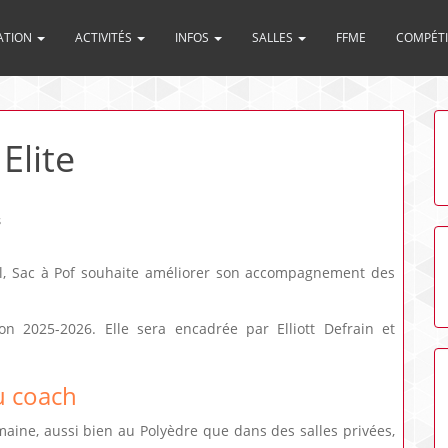
ATION
ACTIVITÉS
INFOS
SALLES
FFME
COMPÉT
Elite
s
nal, Sac à Pof souhaite améliorer son accompagnement des
on 2025-2026. Elle sera encadrée par Elliott Defrain et
u coach
maine, aussi bien au Polyèdre que dans des salles privées,