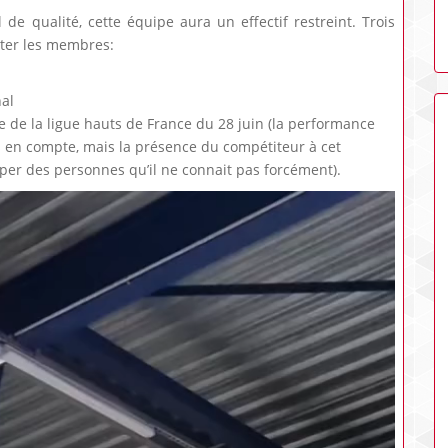
e qualité, cette équipe aura un effectif restreint. Trois
uter les membres:
al
le de la ligue hauts de France du 28 juin (la performance
ris en compte, mais la présence du compétiteur à cet
er des personnes qu’il ne connait pas forcément).