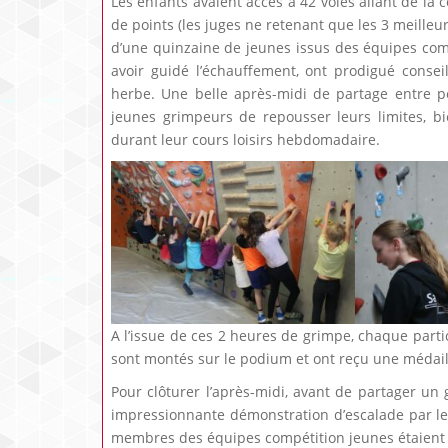
Les enfants avaient accès à 42 voies allant de la c
de points (les juges ne retenant que les 3 meilleur
d’une quinzaine de jeunes issus des équipes comp
avoir guidé l’échauffement, ont prodigué cons
herbe. Une belle après-midi de partage entre pe
jeunes grimpeurs de repousser leurs limites, bi
durant leur cours loisirs hebdomadaire.
A l’issue de ces 2 heures de grimpe, chaque partic
sont montés sur le podium et ont reçu une médail
Pour clôturer l’après-midi, avant de partager un 
impressionnante démonstration d’escalade par le
membres des équipes compétition jeunes étaient da