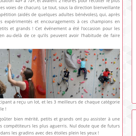
otation 4a+ à 7a+, et avaient 2 heures pour récolter le plus
es voies de chacun). Le tout, sous la direction bienveillante
étition (aidés de quelques adultes bénévoles), qui, après
eils expérimentés et encouragements à ces champions en
tits et grands ! Cet événement a été l’occasion pour les
en au-delà de ce qu’ils peuvent avoir l’habitude de faire
ipant a reçu un lot, et les 3 meilleurs de chaque catégorie
le !
goûter bien mérité, petits et grands ont pu assister à une
s compétiteurs les plus aguerris. Nul doute que de futurs
ns les gradins avec des étoiles plein les yeux !