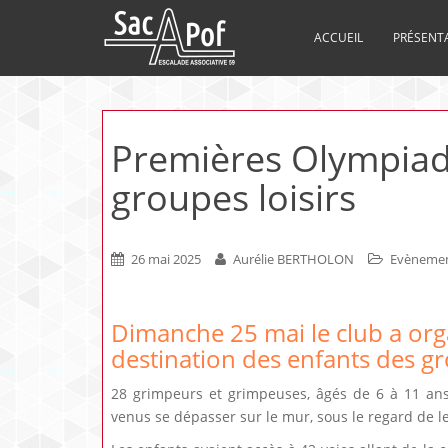
ACCUEIL
PRÉSENT
Premières Olympiade
groupes loisirs
26 mai 2025
Aurélie BERTHOLON
Evèneme
Dimanche 25 mai le club a org
destination des enfants des gr
28 grimpeurs et grimpeuses, âgés de 6 à 11 ans,
venus se dépasser sur le mur, sous le regard de le