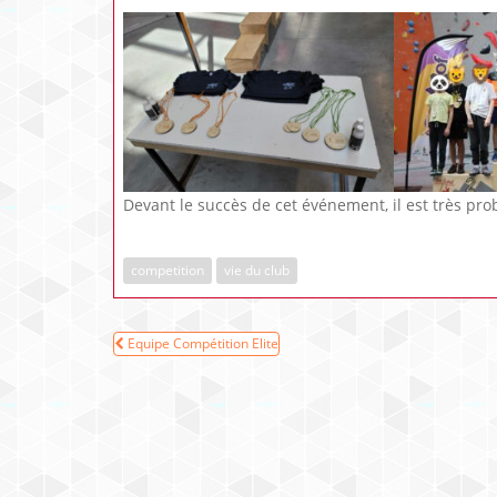
Devant le succès de cet événement, il est très pro
competition
vie du club
Navigation
Equipe Compétition Elite
de
l’article